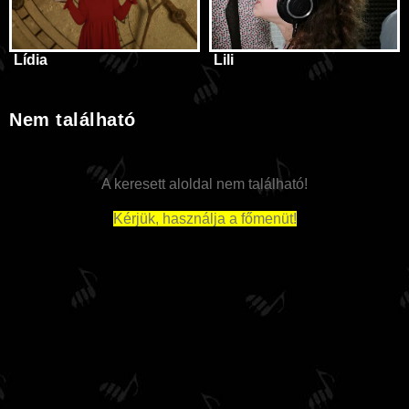
Lídia
Lili
Nem található
A keresett aloldal nem található!
Kérjük, használja a főmenüt!